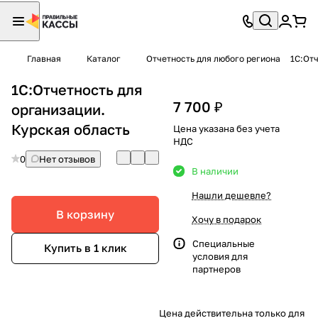
Главная
Каталог
Отчетность для любого региона
1С:Отч
1С:Отчетность для
7 700 ₽
организации.
Курская область
Цена указана без учета
НДС
0
Нет отзывов
В наличии
Нашли дешевле?
В корзину
Хочу в подарок
Специальные
Купить в 1 клик
условия
для
партнеров
Цена действительна только для